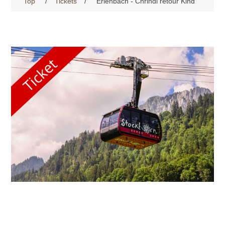
Top
/
Tickets
/
Erlenbach - Chrindi retour Kind