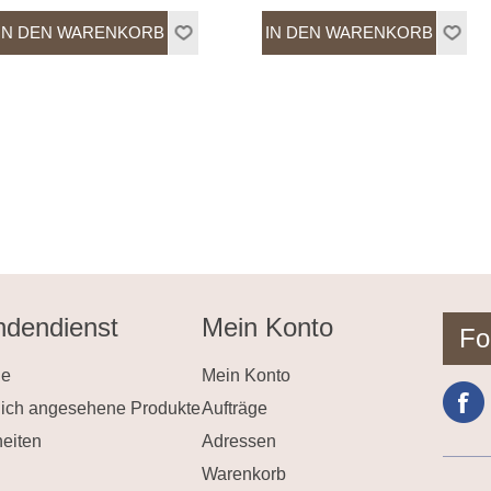
dendienst
Mein Konto
Fo
he
Mein Konto
lich angesehene Produkte
Aufträge
eiten
Adressen
Warenkorb