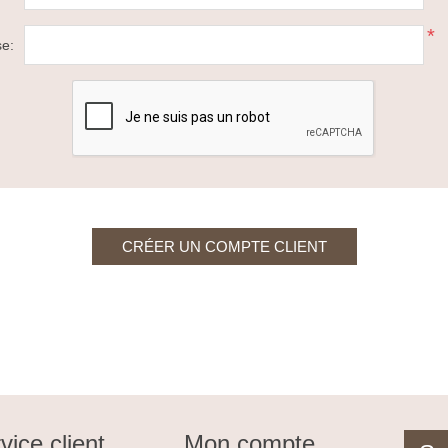
*
se:
vice client
Mon compte