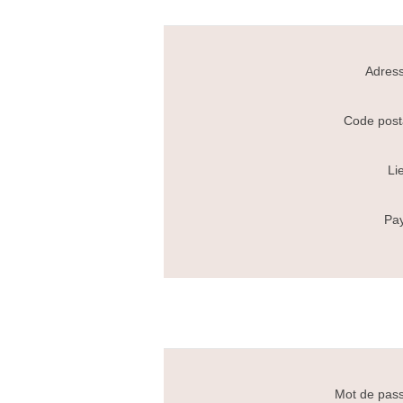
Adress
Code post
Li
Pay
Mot de pas