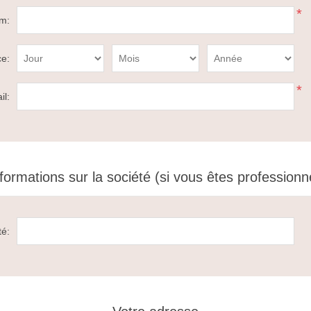
*
m:
ce:
*
il:
formations sur la société (si vous êtes professionn
té: