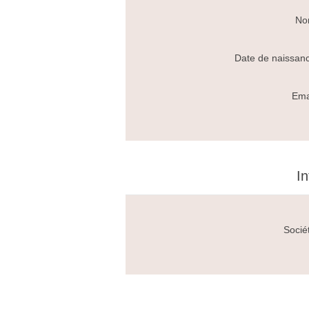
No
Date de naissan
Ema
In
Socié