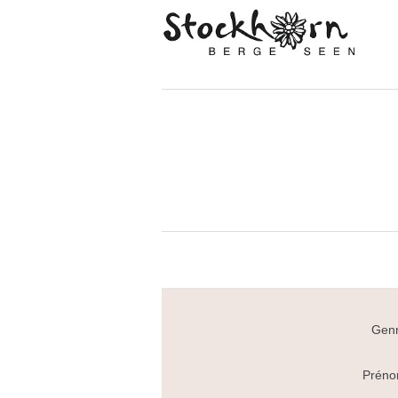
Genr
Préno