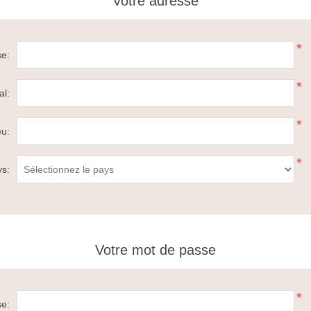
Votre adresse
*
e:
*
al:
*
eu:
*
s:
Votre mot de passe
*
se: