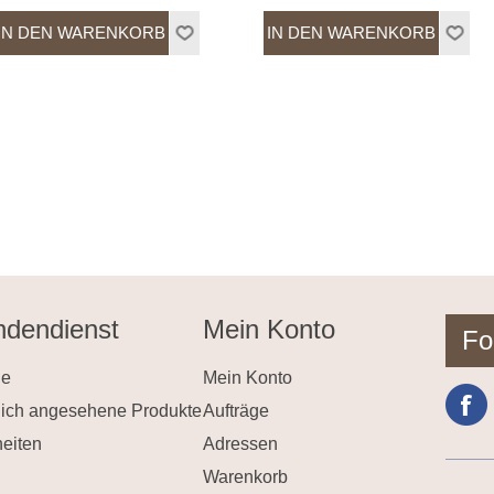
dendienst
Mein Konto
Fo
he
Mein Konto
lich angesehene Produkte
Aufträge
eiten
Adressen
Warenkorb